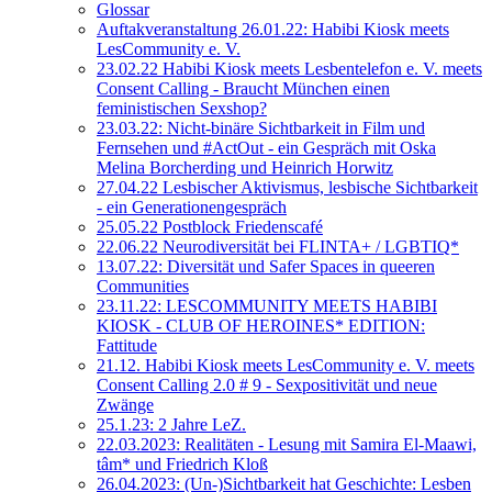
Glossar
Auftakveranstaltung 26.01.22: Habibi Kiosk meets
LesCommunity e. V.
23.02.22 Habibi Kiosk meets Lesbentelefon e. V. meets
Consent Calling - Braucht München einen
feministischen Sexshop?
23.03.22: Nicht-binäre Sichtbarkeit in Film und
Fernsehen und #ActOut - ein Gespräch mit Oska
Melina Borcherding und Heinrich Horwitz
27.04.22 Lesbischer Aktivismus, lesbische Sichtbarkeit
- ein Generationengespräch
25.05.22 Postblock Friedenscafé
22.06.22 Neurodiversität bei FLINTA+ / LGBTIQ*
13.07.22: Diversität und Safer Spaces in queeren
Communities
23.11.22: LESCOMMUNITY MEETS HABIBI
KIOSK - CLUB OF HEROINES* EDITION:
Fattitude
21.12. Habibi Kiosk meets LesCommunity e. V. meets
Consent Calling 2.0 # 9 - Sexpositivität und neue
Zwänge
25.1.23: 2 Jahre LeZ.
22.03.2023: Realitäten - Lesung mit Samira El-Maawi,
tâm* und Friedrich Kloß
26.04.2023: (Un-)Sichtbarkeit hat Geschichte: Lesben