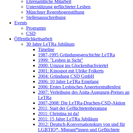
Ehrenamtliche Mitarbeit
Unterstützung geflüchteter Lesben
Münchner Regenbogenstiftung
Stellenausschreibung
Events
Programm
CSD
Öffentlichkeitsarbeit
30 Jahre LeTRa Jubiläum
Timeline
1987-1995 Gründungsgeschichte LeTRa
1999: "Lesben in Sicht"
2000: Umzug ins Glockenbachviertel
2001: Kinospot mit Ulrike Folkerts
2004: Gründung CSD GmbH
2006: 10 Jahre LeTRa Empfang
2006: Erstes Lesbisches Angertorstraßenfest
2007: Verleihung des Anita-Augspurg-Preises an
LeTRa
2007-2008: Die LeTRa-Drachen-CSD-Aktion
2011: Start der Geflüchtetenberatung
2011: Christina ist da!
2011: 15 Jahre LeTRa Jubiläum
2012: Deutsch-Konversationskurs von und für
LGBTIQ*- Migrant*innen und Geflüchtete