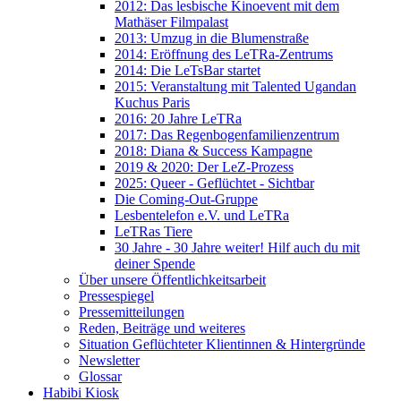
2012: Das lesbische Kinoevent mit dem
Mathäser Filmpalast
2013: Umzug in die Blumenstraße
2014: Eröffnung des LeTRa-Zentrums
2014: Die LeTsBar startet
2015: Veranstaltung mit Talented Ugandan
Kuchus Paris
2016: 20 Jahre LeTRa
2017: Das Regenbogenfamilienzentrum
2018: Diana & Success Kampagne
2019 & 2020: Der LeZ-Prozess
2025: Queer - Geflüchtet - Sichtbar
Die Coming-Out-Gruppe
Lesbentelefon e.V. und LeTRa
LeTRas Tiere
30 Jahre - 30 Jahre weiter! Hilf auch du mit
deiner Spende
Über unsere Öffentlichkeitsarbeit
Pressespiegel
Pressemitteilungen
Reden, Beiträge und weiteres
Situation Geflüchteter Klientinnen & Hintergründe
Newsletter
Glossar
Habibi Kiosk