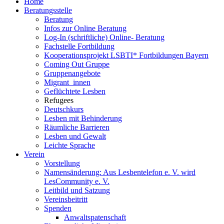
Home
Beratungsstelle
Beratung
Infos zur Online Beratung
Log-In (schriftliche) Online- Beratung
Fachstelle Fortbildung
Kooperationsprojekt LSBTI* Fortbildungen Bayern
Coming Out Gruppe
Gruppenangebote
Migrant_innen
Geflüchtete Lesben
Refugees
Deutschkurs
Lesben mit Behinderung
Räumliche Barrieren
Lesben und Gewalt
Leichte Sprache
Verein
Vorstellung
Namensänderung: Aus Lesbentelefon e. V. wird
LesCommunity e. V.
Leitbild und Satzung
Vereinsbeitritt
Spenden
Anwaltspatenschaft