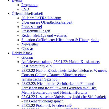
Events
Programm
CSD
Öffentlichkeitsarbeit
30 Jahre LeTRa Jubiläum
Über unsere Öffentlichkeitsarbeit
Pressespiegel
Pressemitteilungen
Reden, Beiträge und weiteres
Situation Geflüchteter Klientinnen & Hintergründe
Newsletter
Glossar
Habibi Kiosk
Glossar
Auftakveranstaltung 26.01.22: Habibi Kiosk meets
LesCommunity e. V.
23.02.22 Habibi Kiosk meets Lesbentelefon e. V. meets
Consent Calling - Braucht München einen
feministischen Sexshop?
23.03.22: Nicht-binäre Sichtbarkeit in Film und
Fernsehen und #ActOut - ein Gespräch mit Oska
Melina Borcherding und Heinrich Horwitz
27.04.22 Lesbischer Aktivismus, lesbische Sichtbarkeit
- ein Generationengespräch
25.05.22 Postblock Friedenscafé