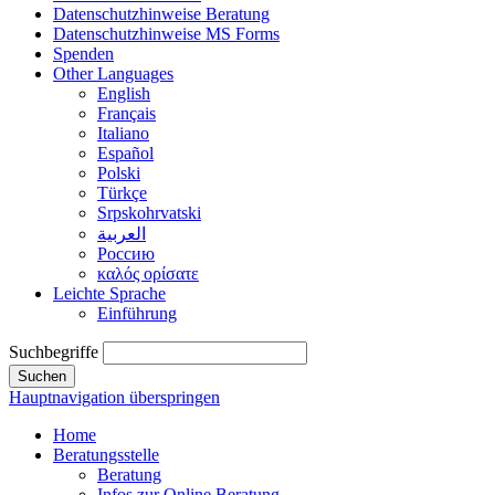
Datenschutzhinweise Beratung
Datenschutzhinweise MS Forms
Spenden
Other Languages
English
Français
Italiano
Español
Polski
Türkçe
Srpskohrvatski
العربية
Россию
καλός ορίσατε
Leichte Sprache
Einführung
Suchbegriffe
Suchen
Hauptnavigation überspringen
Home
Beratungsstelle
Beratung
Infos zur Online Beratung