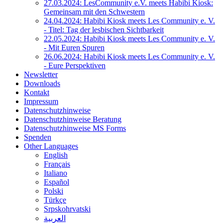
27.03.2024: LesCommunity e.V. meets Habibi Kiosk:
Gemeinsam mit den Schwestern
24.04.2024: Habibi Kiosk meets Les Community e. V.
- Titel: Tag der lesbischen Sichtbarkeit
22.05.2024: Habibi Kiosk meets Les Community e. V.
- Mit Euren Spuren
26.06.2024: Habibi Kiosk meets Les Community e. V.
- Eure Perspektiven
Newsletter
Downloads
Kontakt
Impressum
Datenschutzhinweise
Datenschutzhinweise Beratung
Datenschutzhinweise MS Forms
Spenden
Other Languages
English
Français
Italiano
Español
Polski
Türkçe
Srpskohrvatski
العربية