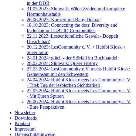
in der DDR
31.05.2023: Slutwalk: Wilde Zyklen und komplexe
Hormonhaushalte
26.06.2023: Konzert mit Baby Deluxe
18.10.2023: Connecting the dots: Diversity and
Inclusion in LGBTIQ Communities
22.11.2023: Lesbenfeindliche Gewalt - Doppelt
Unsichtbar?
20.12.2023: LesCommunity e. V. + Habibi Kiosk +
queer:raum
24.01.2024: glitch - der Störfall im Buchhandel
28.02.2024: Slutwalk: Queer History
27.03.2024: LesCommunity e.V. meets Habibi Kiosk:
Gemeinsam mit den Schwestern
24.04.2024: Habibi Kiosk meets Les Community e. V.
- Titel: Tag der lesbischen Sichtbarkeit
22.05.2024: Habibi Kiosk meets Les Community e. V.
- Mit Euren Spuren
26.06.2024: Habibi Kiosk meets Les Community e. V.
- Eure Perspektiven
Newsletter
Downloads
Kontakt
Impressum
Datenschutzhinweise