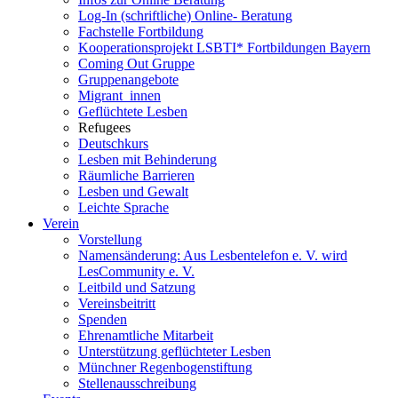
Log-In (schriftliche) Online- Beratung
Fachstelle Fortbildung
Kooperationsprojekt LSBTI* Fortbildungen Bayern
Coming Out Gruppe
Gruppenangebote
Migrant_innen
Geflüchtete Lesben
Refugees
Deutschkurs
Lesben mit Behinderung
Räumliche Barrieren
Lesben und Gewalt
Leichte Sprache
Verein
Vorstellung
Namensänderung: Aus Lesbentelefon e. V. wird
LesCommunity e. V.
Leitbild und Satzung
Vereinsbeitritt
Spenden
Ehrenamtliche Mitarbeit
Unterstützung geflüchteter Lesben
Münchner Regenbogenstiftung
Stellenausschreibung