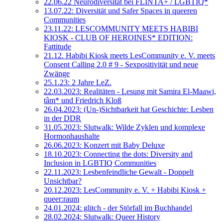
22.06.22 Neurodiversität bei FLINTA+ / LGBTIQ*
13.07.22: Diversität und Safer Spaces in queeren
Communities
23.11.22: LESCOMMUNITY MEETS HABIBI
KIOSK - CLUB OF HEROINES* EDITION:
Fattitude
21.12. Habibi Kiosk meets LesCommunity e. V. meets
Consent Calling 2.0 # 9 - Sexpositivität und neue
Zwänge
25.1.23: 2 Jahre LeZ.
22.03.2023: Realitäten - Lesung mit Samira El-Maawi,
tâm* und Friedrich Kloß
26.04.2023: (Un-)Sichtbarkeit hat Geschichte: Lesben
in der DDR
31.05.2023: Slutwalk: Wilde Zyklen und komplexe
Hormonhaushalte
26.06.2023: Konzert mit Baby Deluxe
18.10.2023: Connecting the dots: Diversity and
Inclusion in LGBTIQ Communities
22.11.2023: Lesbenfeindliche Gewalt - Doppelt
Unsichtbar?
20.12.2023: LesCommunity e. V. + Habibi Kiosk +
queer:raum
24.01.2024: glitch - der Störfall im Buchhandel
28.02.2024: Slutwalk: Queer History