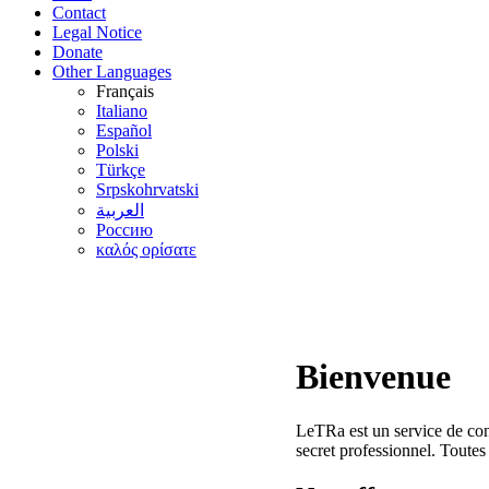
Contact
Legal Notice
Donate
Other Languages
Français
Italiano
Español
Polski
Türkçe
Srpskohrvatski
العربية
Россию
καλός ορίσατε
Bienvenue
LeTRa est un service de cons
secret professionnel. Toutes 