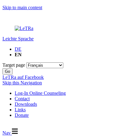
Skip to main content
Leichte Sprache
DE
EN
Target page
Go
LeTRa auf Facebook
Skip this Navigation
Log-In Online Counseling
Contact
Downloads
Links
Donate
Nav