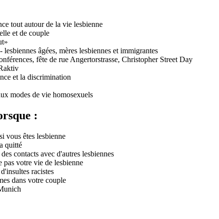
nce tout autour de la vie lesbienne
elle et de couple
ut»
 lesbiennes âgées, mères lesbiennes et immigrantes
conférences, fête de rue Angertorstrasse, Christopher Street Day
TRaktiv
ence et la discrimination
 aux modes de vie homosexuels
orsque :
i vous êtes lesbienne
a quitté
 des contacts avec d'autres lesbiennes
e pas votre vie de lesbienne
d'insultes racistes
mes dans votre couple
 Munich
s