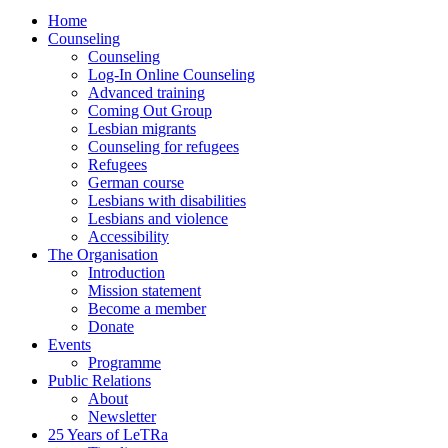
Home
Counseling
Counseling
Log-In Online Counseling
Advanced training
Coming Out Group
Lesbian migrants
Counseling for refugees
Refugees
German course
Lesbians with disabilities
Lesbians and violence
Accessibility
The Organisation
Introduction
Mission statement
Become a member
Donate
Events
Programme
Public Relations
About
Newsletter
25 Years of LeTRa