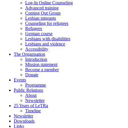
Log-In Online Counseling
Advanced training
Coming Out Group
Lesbian migrants
Counseling for refugees
Refugees
German course
Lesbians with disabilities
Lesbians and violence
Accessibility
The Organisation
Introduction
Mission statement
Become a member
Donate
Events
Programme
Public Relations
About
Newsletter
25 Years of LeTRa
Timeline
Newsletter
Downloads
Links