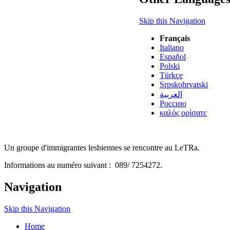
Skip this Navigation
Français
Italiano
Español
Polski
Türkçe
Srpskohrvatski
العربية
Россию
καλός ορίσατε
Un groupe d'immigrantes lesbiennes se rencontre au LeTRa.
Informations au numéro suivant : 089/ 7254272.
Navigation
Skip this Navigation
Home