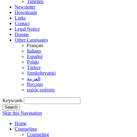
Timeline
Newsletter
Downloads
Links
Contact
Legal Notice
Donate
Other Languages
Français
Italiano
Español
Polski
Türkçe
Srpskohrvatski
العربية
Россию
καλός ορίσατε
Keywords
Search
Skip this Navigation
Home
Counseling
Counseling